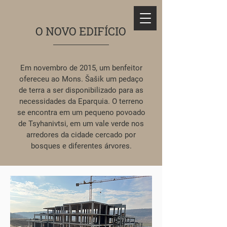
O NOVO EDIFÍCIO
Em novembro de 2015, um benfeitor
ofereceu ao Mons. Šašik um pedaço
de terra a ser disponibilizado para as
necessidades da Eparquia. O terreno
se encontra em um pequeno povoado
de Tsyhanivtsi, em um vale verde nos
arredores da cidade cercado por
bosques e diferentes árvores.